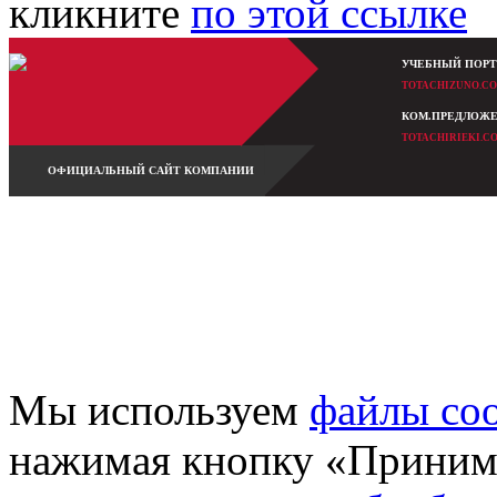
кликните
по этой ссылке
УЧЕБНЫЙ ПОРТ
TOTACHIZUNO.C
КОМ.ПРЕДЛОЖ
TOTACHIRIEKI.C
ОФИЦИАЛЬНЫЙ САЙТ КОМПАНИИ
2010-2026 Totachi Industrial Co., Ltd., официальное представительство на территории РФ.
Все права защищены.
Разработка и обслуживание сайта -
студия Кефирок.
Мы используем
файлы coo
нажимая кнопку «Принима