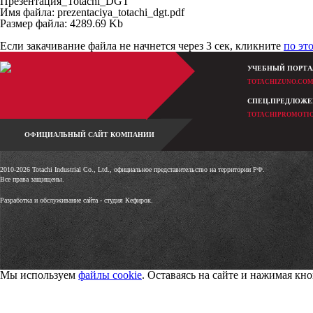
Презентация_Totachi_DGT
Имя файла: prezentaciya_totachi_dgt.pdf
Размер файла: 4289.69 Kb
Если закачивание файла не начнется через 3 сек, кликните
по эт
УЧЕБНЫЙ ПОРТА
TOTACHIZUNO.CO
СПЕЦ.ПРЕДЛОЖ
TOTACHIPROMOTI
ОФИЦИАЛЬНЫЙ САЙТ КОМПАНИИ
2010-2026 Totachi Industrial Co., Ltd., официальное представительство на территории РФ.
Все права защищены.
Разработка и обслуживание сайта -
студия Кефирок.
Мы используем
файлы cookie
. Оставаясь на сайте и нажимая к