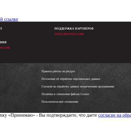
ой ссылке
Л
ПОДДЕРЖКА ПАРТНЁРОВ
M
TOTACHITOTEN.COM
ЕНИЯ
ON.COM
Правила работы на ресурсе
Положение об обработке персональных данных
Согласие на обработку данных метрическими программами
Политика в отношении файлов Cookie
Пользовательское соглашение
нопку «Принимаю» - Вы подтверждаете, что даете
согласие на об