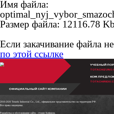
Имя файла:
optimal_nyj_vybor_smazoch
Размер файла: 12116.78 K
Если закачивание файла не
по этой ссылке
УЧЕБНЫЙ ПО
TOTACHIZUNO.
КОМ.ПРЕДЛО
TOTACHIRIEKI.
ОФИЦИАЛЬНЫЙ САЙТ КОМПАНИИ
2010-2026 Totachi Industrial Co., Ltd., официальное представительство на территории РФ.
Все права защищены.
Разработка и обслуживание сайта -
студия Кефирок.