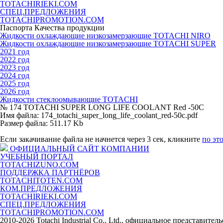
TOTACHIRIEKI.COM
СПЕЦ.ПРЕДЛОЖЕНИЯ
TOTACHIPROMOTION.COM
Паспорта Качества продукции
Жидкости охлаждающие низкозамерзающие TOTACHI NIRO
Жидкости охлаждающие низкозамерзающие TOTACHI SUPER
2021 год
2022 год
2023 год
2024 год
2025 год
2026 год
Жидкости стеклоомывающие TOTACHI
№ 174 TOTACHI SUPER LONG LIFE COOLANT Red -50C
Имя файла: 174_totachi_super_long_life_coolant_red-50c.pdf
Размер файла: 511.17 Kb
Если закачивание файла не начнется через 3 сек, кликните
по эт
ОФИЦИАЛЬНЫЙ САЙТ КОМПАНИИ
УЧЕБНЫЙ ПОРТАЛ
TOTACHIZUNO.COM
ПОДДЕРЖКА ПАРТНЁРОВ
TOTACHITOTEN.COM
КОМ.ПРЕДЛОЖЕНИЯ
TOTACHIRIEKI.COM
СПЕЦ.ПРЕДЛОЖЕНИЯ
TOTACHIPROMOTION.COM
2010-2026 Totachi Industrial Co., Ltd., официальное представите