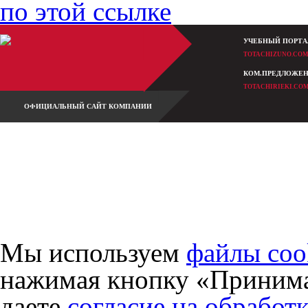
по этой ссылке
УЧЕБНЫЙ ПОРТА
TOTACHIZUNO.CO
КОМ.ПРЕДЛОЖЕ
TOTACHIRIEKI.CO
ОФИЦИАЛЬНЫЙ САЙТ КОМПАНИИ
2010-2026 Totachi Industrial Co., Ltd., официальное представительство на терр
Все права защищены.
Разработка и обслуживание сайта -
студия Кефирок.
Мы используем
файлы coo
нажимая кнопку «Принима
даете
согласие на обработ