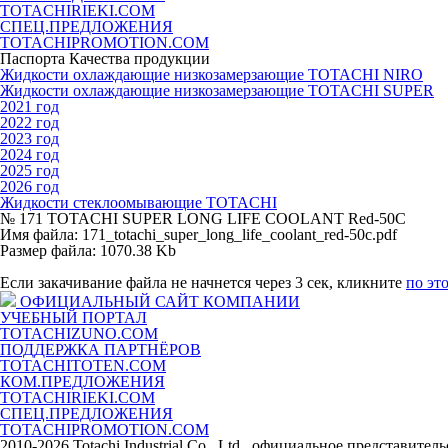
TOTACHIRIEKI.COM
СПЕЦ.ПРЕДЛОЖЕНИЯ
TOTACHIPROMOTION.COM
Паспорта Качества продукции
Жидкости охлаждающие низкозамерзающие TOTACHI NIRO
Жидкости охлаждающие низкозамерзающие TOTACHI SUPER
2021 год
2022 год
2023 год
2024 год
2025 год
2026 год
Жидкости стеклоомывающие TOTACHI
№ 171 TOTACHI SUPER LONG LIFE COOLANT Red-50C
Имя файла: 171_totachi_super_long_life_coolant_red-50c.pdf
Размер файла: 1070.38 Kb
Если закачивание файла не начнется через 3 сек, кликните
по эт
ОФИЦИАЛЬНЫЙ САЙТ КОМПАНИИ
УЧЕБНЫЙ ПОРТАЛ
TOTACHIZUNO.COM
ПОДДЕРЖКА ПАРТНЁРОВ
TOTACHITOTEN.COM
КОМ.ПРЕДЛОЖЕНИЯ
TOTACHIRIEKI.COM
СПЕЦ.ПРЕДЛОЖЕНИЯ
TOTACHIPROMOTION.COM
2010-2026 Totachi Industrial Co., Ltd., официальное представите