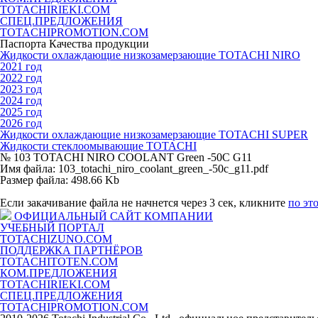
TOTACHIRIEKI.COM
СПЕЦ.ПРЕДЛОЖЕНИЯ
TOTACHIPROMOTION.COM
Паспорта Качества продукции
Жидкости охлаждающие низкозамерзающие TOTACHI NIRO
2021 год
2022 год
2023 год
2024 год
2025 год
2026 год
Жидкости охлаждающие низкозамерзающие TOTACHI SUPER
Жидкости стеклоомывающие TOTACHI
№ 103 TOTACHI NIRO COOLANT Green -50C G11
Имя файла: 103_totachi_niro_coolant_green_-50c_g11.pdf
Размер файла: 498.66 Kb
Если закачивание файла не начнется через 3 сек, кликните
по эт
ОФИЦИАЛЬНЫЙ САЙТ КОМПАНИИ
УЧЕБНЫЙ ПОРТАЛ
TOTACHIZUNO.COM
ПОДДЕРЖКА ПАРТНЁРОВ
TOTACHITOTEN.COM
КОМ.ПРЕДЛОЖЕНИЯ
TOTACHIRIEKI.COM
СПЕЦ.ПРЕДЛОЖЕНИЯ
TOTACHIPROMOTION.COM