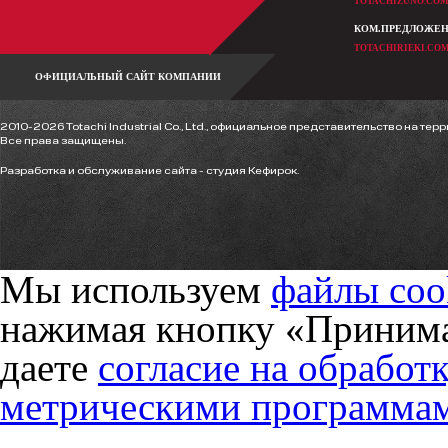
TOTACHIZUNO.CO
КОМ.ПРЕДЛОЖЕ
TOTACHIRIEKI.CO
ОФИЦИАЛЬНЫЙ САЙТ КОМПАНИИ
2010-2026 Totachi Industrial Co., Ltd., официальное представительство на терр
Все права защищены.
Разработка и обслуживание сайта -
студия Кефирок.
Мы используем
файлы coo
нажимая кнопку «Принима
даете
согласие на обработ
метрическими программа