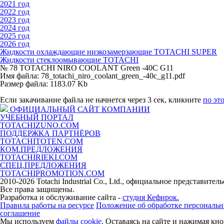
2021 год
2022 год
2023 год
2024 год
2025 год
2026 год
Жидкости охлаждающие низкозамерзающие TOTACHI SUPER
Жидкости стеклоомывающие TOTACHI
№ 78 TOTACHI NIRO COOLANT Green -40C G11
Имя файла: 78_totachi_niro_coolant_green_-40c_g11.pdf
Размер файла: 1183.07 Kb
Если закачивание файла не начнется через 3 сек, кликните
по эт
ОФИЦИАЛЬНЫЙ САЙТ КОМПАНИИ
УЧЕБНЫЙ ПОРТАЛ
TOTACHIZUNO.COM
ПОДДЕРЖКА ПАРТНЁРОВ
TOTACHITOTEN.COM
КОМ.ПРЕДЛОЖЕНИЯ
TOTACHIRIEKI.COM
СПЕЦ.ПРЕДЛОЖЕНИЯ
TOTACHIPROMOTION.COM
2010-2026 Totachi Industrial Co., Ltd., официальное представите
Все права защищены.
Разработка и обслуживание сайта -
студия Кефирок.
Правила работы на ресурсе
Положение об обработке персональ
соглашение
Мы используем
файлы cookie
. Оставаясь на сайте и нажимая к