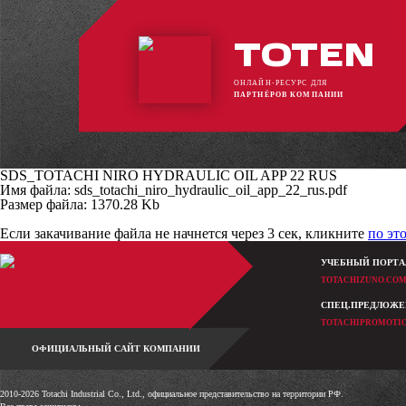
TOTEN
ОНЛАЙН-РЕСУРС ДЛЯ
ПАРТНЁРОВ КОМПАНИИ
SDS_TOTACHI NIRO HYDRAULIC OIL APP 22 RUS
Имя файла: sds_totachi_niro_hydraulic_oil_app_22_rus.pdf
Размер файла: 1370.28 Kb
Если закачивание файла не начнется через 3 сек, кликните
по эт
УЧЕБНЫЙ ПОРТА
TOTACHIZUNO.CO
СПЕЦ.ПРЕДЛОЖ
TOTACHIPROMOTI
ОФИЦИАЛЬНЫЙ САЙТ КОМПАНИИ
2010-2026 Totachi Industrial Co., Ltd., официальное представительство на территории РФ.